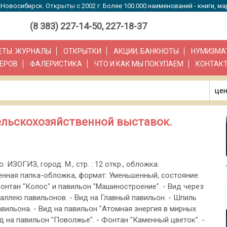
Новосибирск. Открыты с 2002 г. Более 100.000 наименований - книги, ма
(8 383) 227-14-50, 227-18-37
ЗЕТЫ. ЖУРНАЛЫ
ОТКРЫТКИ
АКЦИИ, БАНКНОТЫ
НУМИЗМА
ЕРОВ
ФАЛЕРИСТИКА
ЧТО И КАК МЫ ПОКУПАЕМ
КОНТАК
цен
льскохозяйственной выставок.
о: ИЗОГИЗ, город: М., стр. : 12 откр., обложка:
нная папка-обложка, формат: Уменьшенный, состояние:
онтан "Колос" и павильон "Машиностроение". - Вид через
 аллею павильонов. - Вид на Главный павильон. - Шпиль
авильона. - Вид на павильон "Атомная энергия в мирных
ид на павильон "Поволжье". - Фонтан "Каменный цветок". -