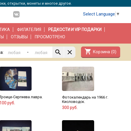
рки, открытки, монеты и многое другое.
Select Language
▼
ТИКА
ФИЛАТЕЛИЯ
РЕДКОСТИ И VIP ПОДАРКИ
ТЫ
ОТЗЫВЫ
ПРОСМОТРЕНО
shopping_cart
Корзина (
0
)
-
а:
Троице-Сергиева лавра.
Фотокалендарь на 1966 г.
Кисловодск.
100 руб.
300 руб.