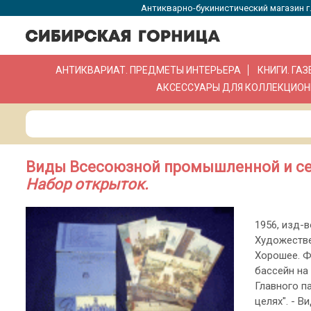
Антикварно-букинистический магазин г.
АНТИКВАРИАТ. ПРЕДМЕТЫ ИНТЕРЬЕРА
КНИГИ. ГА
АКСЕССУАРЫ ДЛЯ КОЛЛЕКЦИОН
Виды Всесоюзной промышленной и се
Набор открыток.
1956, изд-в
Художестве
Хорошее. Ф
бассейн на
Главного п
целях". - В