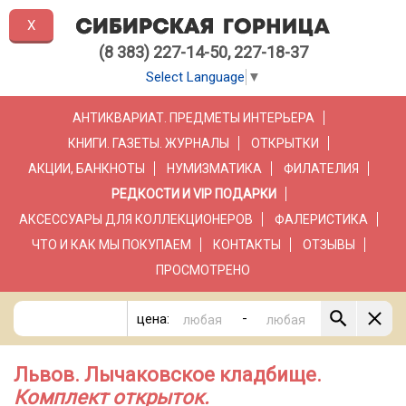
X
(8 383) 227-14-50, 227-18-37
Select Language
▼
АНТИКВАРИАТ. ПРЕДМЕТЫ ИНТЕРЬЕРА
КНИГИ. ГАЗЕТЫ. ЖУРНАЛЫ
ОТКРЫТКИ
АКЦИИ, БАНКНОТЫ
НУМИЗМАТИКА
ФИЛАТЕЛИЯ
РЕДКОСТИ И VIP ПОДАРКИ
АКСЕССУАРЫ ДЛЯ КОЛЛЕКЦИОНЕРОВ
ФАЛЕРИСТИКА
ЧТО И КАК МЫ ПОКУПАЕМ
КОНТАКТЫ
ОТЗЫВЫ
ПРОСМОТРЕНО
-
цена:
Львов. Лычаковское кладбище.
Комплект открыток.