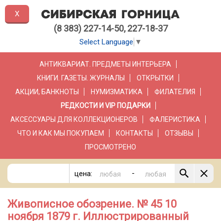
X
(8 383) 227-14-50, 227-18-37
Select Language
▼
АНТИКВАРИАТ. ПРЕДМЕТЫ ИНТЕРЬЕРА
КНИГИ. ГАЗЕТЫ. ЖУРНАЛЫ
ОТКРЫТКИ
АКЦИИ, БАНКНОТЫ
НУМИЗМАТИКА
ФИЛАТЕЛИЯ
РЕДКОСТИ И VIP ПОДАРКИ
АКСЕССУАРЫ ДЛЯ КОЛЛЕКЦИОНЕРОВ
ФАЛЕРИСТИКА
ЧТО И КАК МЫ ПОКУПАЕМ
КОНТАКТЫ
ОТЗЫВЫ
ПРОСМОТРЕНО
-
цена:
Живописное обозрение. № 45 10
ноября 1879 г. Иллюстрированный