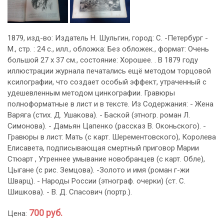
1879, изд-во: Издатель Н. Шульгин, город: С. -Петербург -
М., стр. : 24 с., илл., обложка: Без обложек., формат: Очень
большой 27 х 37 см., состояние: Хорошее. . В 1879 году
иллюстрации журнала печатались ещё методом торцовой
ксилографии, что создает особый эффект, утраченный с
удешевленным методом цинкографии. Гравюры
полноформатные в лист и в тексте. Из Содержания: - Жена
Варяга (стих. Д. Ушакова). - Баской (этногр. роман Л.
Симонова). - Дамьян Цапенко (рассказ В. Оконьского). -
Гравюры в лист: Мать (с карт. Шерементовского), Королева
Елисавета, подписывающая смертный приговор Марии
Стюарт , Утреннее умывание новобранцев (с карт. Обле),
Цыгане (с рис. Земцова). -Золото и имя (роман г-жи
Шварц). - Народы России (этнограф. очерки) (ст. С.
Шишкова). - В. Д. Спасович (портр.).
700 руб.
Цена: