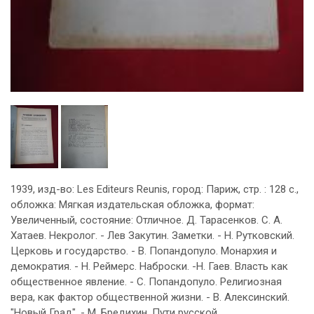
1939, изд-во: Les Editeurs Reunis, город: Париж, стр. : 128 c.,
обложка: Мягкая издательская обложка, формат:
Увеличенный, состояние: Отличное. Д. Тарасенков. С. А.
Хатаев. Некролог. - Лев Закутин. Заметки. - Н. Рутковский.
Церковь и государство. - В. Попандопуло. Монархия и
демократия. - Н. Реймерс. Наброски. -Н. Гаев. Власть как
общественное явление. - С. Попандопуло. Религиозная
вера, как фактор общественной жизни. - В. Алексинский.
"Новый Град". - М. Бредихин. Пути русской