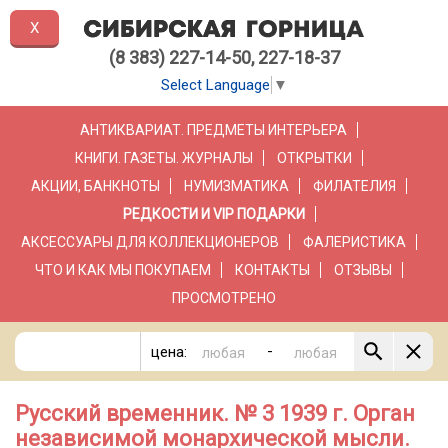
X
(8 383) 227-14-50, 227-18-37
Select Language
▼
АНТИКВАРИАТ. ПРЕДМЕТЫ ИНТЕРЬЕРА
КНИГИ. ГАЗЕТЫ. ЖУРНАЛЫ
ОТКРЫТКИ
АКЦИИ, БАНКНОТЫ
НУМИЗМАТИКА
ФИЛАТЕЛИЯ
РЕДКОСТИ И VIP ПОДАРКИ
АКСЕССУАРЫ ДЛЯ КОЛЛЕКЦИОНЕРОВ
ФАЛЕРИСТИКА
ЧТО И КАК МЫ ПОКУПАЕМ
КОНТАКТЫ
ОТЗЫВЫ
ПРОСМОТРЕНО
-
цена:
Русский временник. № 3 1939 г. Орган
независимой монархической мысли.