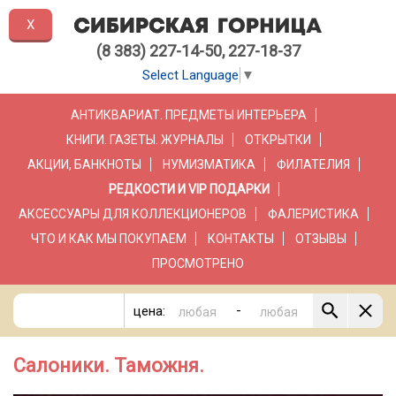
X
(8 383) 227-14-50, 227-18-37
Select Language
▼
АНТИКВАРИАТ. ПРЕДМЕТЫ ИНТЕРЬЕРА
КНИГИ. ГАЗЕТЫ. ЖУРНАЛЫ
ОТКРЫТКИ
АКЦИИ, БАНКНОТЫ
НУМИЗМАТИКА
ФИЛАТЕЛИЯ
РЕДКОСТИ И VIP ПОДАРКИ
АКСЕССУАРЫ ДЛЯ КОЛЛЕКЦИОНЕРОВ
ФАЛЕРИСТИКА
ЧТО И КАК МЫ ПОКУПАЕМ
КОНТАКТЫ
ОТЗЫВЫ
ПРОСМОТРЕНО
-
цена:
Салоники. Таможня.