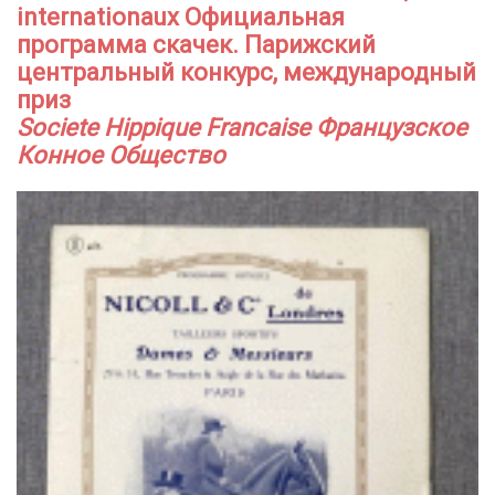
internationaux Официальная
программа скачек. Парижский
центральный конкурс, международный
приз
Societe Hippique Francaise Французское
Конное Общество