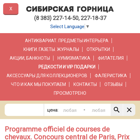
X
(8 383) 227-14-50, 227-18-37
Select Language
▼
АНТИКВАРИАТ. ПРЕДМЕТЫ ИНТЕРЬЕРА
КНИГИ. ГАЗЕТЫ. ЖУРНАЛЫ
ОТКРЫТКИ
АКЦИИ, БАНКНОТЫ
НУМИЗМАТИКА
ФИЛАТЕЛИЯ
РЕДКОСТИ И VIP ПОДАРКИ
АКСЕССУАРЫ ДЛЯ КОЛЛЕКЦИОНЕРОВ
ФАЛЕРИСТИКА
ЧТО И КАК МЫ ПОКУПАЕМ
КОНТАКТЫ
ОТЗЫВЫ
ПРОСМОТРЕНО
-
цена:
Programme officiel de courses de
chevaux. Concours central de Paris, Prix