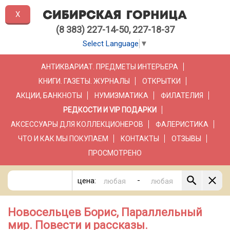
X
(8 383) 227-14-50, 227-18-37
Select Language
▼
АНТИКВАРИАТ. ПРЕДМЕТЫ ИНТЕРЬЕРА
КНИГИ. ГАЗЕТЫ. ЖУРНАЛЫ
ОТКРЫТКИ
АКЦИИ, БАНКНОТЫ
НУМИЗМАТИКА
ФИЛАТЕЛИЯ
РЕДКОСТИ И VIP ПОДАРКИ
АКСЕССУАРЫ ДЛЯ КОЛЛЕКЦИОНЕРОВ
ФАЛЕРИСТИКА
ЧТО И КАК МЫ ПОКУПАЕМ
КОНТАКТЫ
ОТЗЫВЫ
ПРОСМОТРЕНО
-
цена:
Новосельцев Борис, Параллельный
мир. Повести и рассказы.