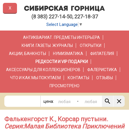
X
(8 383) 227-14-50, 227-18-37
Select Language
▼
АНТИКВАРИАТ. ПРЕДМЕТЫ ИНТЕРЬЕРА
КНИГИ. ГАЗЕТЫ. ЖУРНАЛЫ
ОТКРЫТКИ
АКЦИИ, БАНКНОТЫ
НУМИЗМАТИКА
ФИЛАТЕЛИЯ
РЕДКОСТИ И VIP ПОДАРКИ
АКСЕССУАРЫ ДЛЯ КОЛЛЕКЦИОНЕРОВ
ФАЛЕРИСТИКА
ЧТО И КАК МЫ ПОКУПАЕМ
КОНТАКТЫ
ОТЗЫВЫ
ПРОСМОТРЕНО
-
цена:
Фалькенгорст К., Корсар пустыни.
Серия:Малая Библиотека Приключений