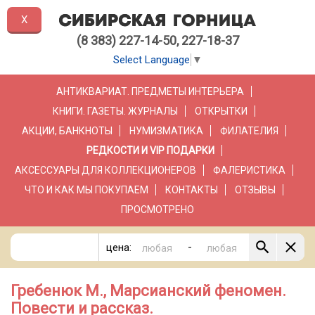
X
(8 383) 227-14-50, 227-18-37
Select Language
▼
АНТИКВАРИАТ. ПРЕДМЕТЫ ИНТЕРЬЕРА
КНИГИ. ГАЗЕТЫ. ЖУРНАЛЫ
ОТКРЫТКИ
АКЦИИ, БАНКНОТЫ
НУМИЗМАТИКА
ФИЛАТЕЛИЯ
РЕДКОСТИ И VIP ПОДАРКИ
АКСЕССУАРЫ ДЛЯ КОЛЛЕКЦИОНЕРОВ
ФАЛЕРИСТИКА
ЧТО И КАК МЫ ПОКУПАЕМ
КОНТАКТЫ
ОТЗЫВЫ
ПРОСМОТРЕНО
-
цена:
Гребенюк М., Марсианский феномен.
Повести и рассказ.