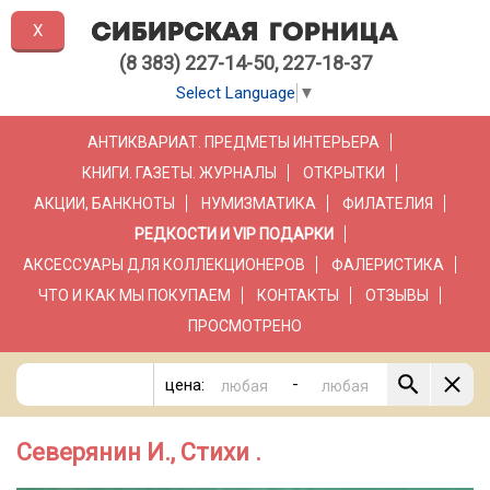
X
(8 383) 227-14-50, 227-18-37
Select Language
▼
АНТИКВАРИАТ. ПРЕДМЕТЫ ИНТЕРЬЕРА
КНИГИ. ГАЗЕТЫ. ЖУРНАЛЫ
ОТКРЫТКИ
АКЦИИ, БАНКНОТЫ
НУМИЗМАТИКА
ФИЛАТЕЛИЯ
РЕДКОСТИ И VIP ПОДАРКИ
АКСЕССУАРЫ ДЛЯ КОЛЛЕКЦИОНЕРОВ
ФАЛЕРИСТИКА
ЧТО И КАК МЫ ПОКУПАЕМ
КОНТАКТЫ
ОТЗЫВЫ
ПРОСМОТРЕНО
-
цена:
Северянин И., Стихи .