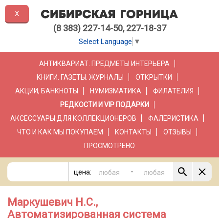
X
(8 383) 227-14-50, 227-18-37
Select Language
▼
АНТИКВАРИАТ. ПРЕДМЕТЫ ИНТЕРЬЕРА
КНИГИ. ГАЗЕТЫ. ЖУРНАЛЫ
ОТКРЫТКИ
АКЦИИ, БАНКНОТЫ
НУМИЗМАТИКА
ФИЛАТЕЛИЯ
РЕДКОСТИ И VIP ПОДАРКИ
АКСЕССУАРЫ ДЛЯ КОЛЛЕКЦИОНЕРОВ
ФАЛЕРИСТИКА
ЧТО И КАК МЫ ПОКУПАЕМ
КОНТАКТЫ
ОТЗЫВЫ
ПРОСМОТРЕНО
-
цена:
Маркушевич Н.С.,
Автоматизированная система