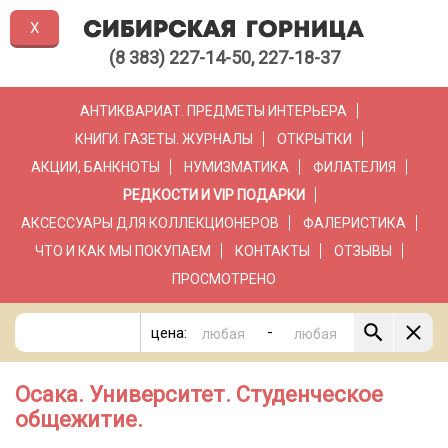
X
(8 383) 227-14-50, 227-18-37
АНТИКВАРИАТ. ПРЕДМЕТЫ ИНТЕРЬЕРА
КНИГИ. ГАЗЕТЫ. ЖУРНАЛЫ
ОТКРЫТКИ
АКЦИИ, БАНКНОТЫ
НУМИЗМАТИКА
ФИЛАТЕЛИЯ
РЕДКОСТИ И VIP ПОДАРКИ
АКСЕССУАРЫ ДЛЯ КОЛЛЕКЦИОНЕРОВ
ФАЛЕРИСТИКА
ЧТО И КАК МЫ ПОКУПАЕМ
КОНТАКТЫ
ОТЗЫВЫ
ПРОСМОТРЕНО
-
цена:
Осака. Университет. Студенческое
общежитие.