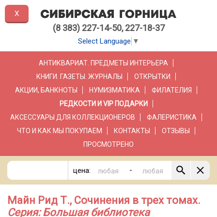
X
(8 383) 227-14-50, 227-18-37
Select Language
▼
АНТИКВАРИАТ. ПРЕДМЕТЫ ИНТЕРЬЕРА
КНИГИ. ГАЗЕТЫ. ЖУРНАЛЫ
ОТКРЫТКИ
АКЦИИ, БАНКНОТЫ
НУМИЗМАТИКА
ФИЛАТЕЛИЯ
РЕДКОСТИ И VIP ПОДАРКИ
АКСЕССУАРЫ ДЛЯ КОЛЛЕКЦИОНЕРОВ
ФАЛЕРИСТИКА
ЧТО И КАК МЫ ПОКУПАЕМ
КОНТАКТЫ
ОТЗЫВЫ
ПРОСМОТРЕНО
-
цена:
Майн Рид Т., Сочинения в трех томах.
Серия: Большая библиотека