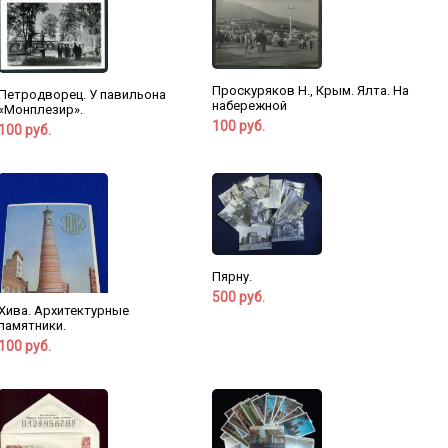
Проскуряков Н., Крым. Ялта. На
Петродворец. У павильона
набережной
«Монплезир».
100 руб.
100 руб.
Пярну.
500 руб.
Хива. Архитектурные
памятники.
100 руб.