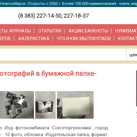
Новосибирск. Открыты с 2002 г. Более 100.000 наименований - книги, ма
(8 383) 227-14-50, 227-18-37
ЗЕТЫ. ЖУРНАЛЫ
ОТКРЫТКИ
АКЦИИ, БАНКНОТЫ
НУМИЗМА
ЕРОВ
ФАЛЕРИСТИКА
ЧТО И КАК МЫ ПОКУПАЕМ
КОНТАК
цен
отографий в бумажной папке-
во: Изд. фотокомбината `Союзторгреклама`., город:
. : 10 фото, обложка: Издательская папка, формат: