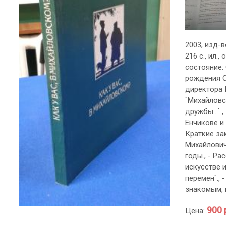
2003, изд-в
216 с., ил.
состояние:
рождения С
директора 
`Михайловс
дружбы…`.,
Енчикове и
Краткие за
Михайлович
годы., - Р
искусстве и
перемен`.,
знакомым, 
900 
Цена: