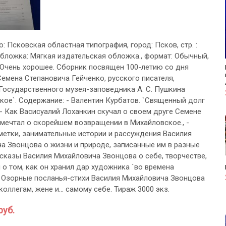
о: Псковская областная типография, город: Псков, стр. :
, обложка: Мягкая издательская обложка., формат: Обычный,
 Очень хорошее. Сборник посвящен 100-летию со дня
емена Степановича Гейченко, русского писателя,
Государственного музея-заповедника А. С. Пушкина
кое`. Содержание: - Валентин Курбатов. `Священный долг
 - Как Васисуалий Лоханкин скучал о своем друге Семене
 мечтал о скорейшем возвращении в Михайловское., -
метки, занимательные истории и рассуждения Василия
а Звонцова о жизни и природе, записанные им в разные
ассказы Василия Михайловича Звонцова о себе, творчестве,
 о том, как он хранил дар художника `во времена
 - Озорные посланья-стихи Василия Михайловича Звонцова
коллегам, жене и… самому себе. Тираж 3000 экз.
руб.