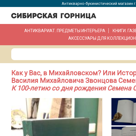
Антикварно-букинистический магазин г.
АНТИКВАРИАТ. ПРЕДМЕТЫ ИНТЕРЬЕРА
КНИГИ. ГА
АКСЕССУАРЫ ДЛЯ КОЛЛЕКЦИОН
Как у Вас, в Михайловском? Или Исто
Василия Михайловича Звонцова Семен
К 100-летию со дня рождения Семена 