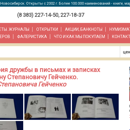
Новосибирск. Открыты с 2002 г. Более 100.000 наименований - книги, ма
(8 383) 227-14-50, 227-18-37
ЗЕТЫ. ЖУРНАЛЫ
ОТКРЫТКИ
АКЦИИ, БАНКНОТЫ
НУМИЗМА
ЕРОВ
ФАЛЕРИСТИКА
ЧТО И КАК МЫ ПОКУПАЕМ
КОНТАК
цен
рия дружбы в письмах и записках
у Степановичу Гейченко.
Степановича Гейченко