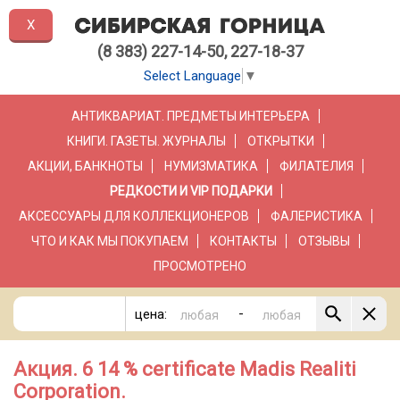
X
(8 383) 227-14-50, 227-18-37
Select Language
▼
АНТИКВАРИАТ. ПРЕДМЕТЫ ИНТЕРЬЕРА
КНИГИ. ГАЗЕТЫ. ЖУРНАЛЫ
ОТКРЫТКИ
АКЦИИ, БАНКНОТЫ
НУМИЗМАТИКА
ФИЛАТЕЛИЯ
РЕДКОСТИ И VIP ПОДАРКИ
АКСЕССУАРЫ ДЛЯ КОЛЛЕКЦИОНЕРОВ
ФАЛЕРИСТИКА
ЧТО И КАК МЫ ПОКУПАЕМ
КОНТАКТЫ
ОТЗЫВЫ
ПРОСМОТРЕНО
-
цена:
Акция. 6 14 % certificate Madis Realiti
Corporation.