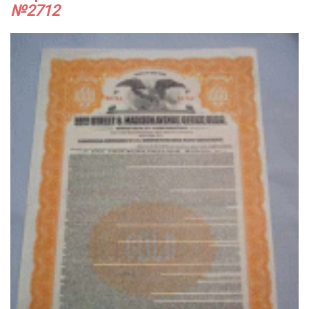
№2712