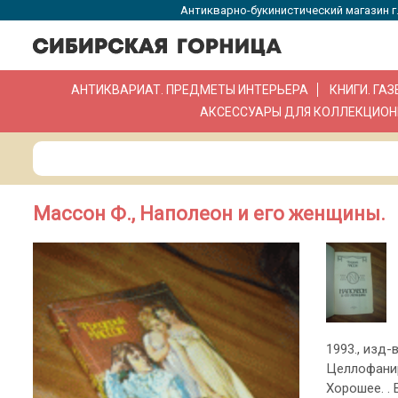
Антикварно-букинистический магазин г.
АНТИКВАРИАТ. ПРЕДМЕТЫ ИНТЕРЬЕРА
КНИГИ. ГА
АКСЕССУАРЫ ДЛЯ КОЛЛЕКЦИОН
Массон Ф., Наполеон и его женщины.
1993., изд-в
Целлофанир
Хорошее. .