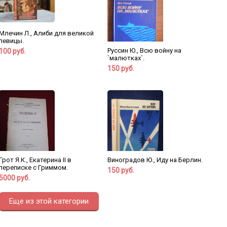
Млечин Л., Алиби для великой
певицы.
Руссин Ю., Всю войну на
100 руб.
`малютках`.
150 руб.
Грот Я.К., Екатерина II в
Виноградов Ю., Иду на Берлин.
переписке с Гриммом.
150 руб.
5000 руб.
Еще из этой категории