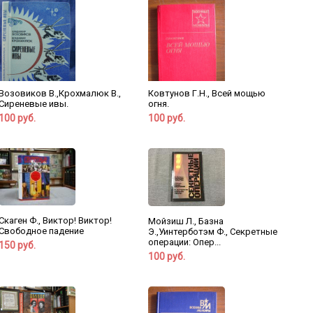
Возовиков В.,Крохмалюк В.,
Ковтунов Г.Н., Всей мощью
Сиреневые ивы.
огня.
100 руб.
100 руб.
Скаген Ф., Виктор! Виктор!
Мойзиш Л., Базна
Свободное падение
Э.,Уинтерботэм Ф., Секретные
операции: Опер...
150 руб.
100 руб.