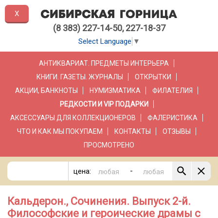
X
(8 383) 227-14-50, 227-18-37
Select Language
▼
АНТИКВАРИАТ. ПРЕДМЕТЫ ИНТЕРЬЕРА
КНИГИ. ГАЗЕТЫ. ЖУРНАЛЫ
ОТКРЫТКИ
АКЦИИ, БАНКНОТЫ
НУМИЗМАТИКА
ФИЛАТЕЛИЯ
РЕДКОСТИ И VIP ПОДАРКИ
АКСЕССУАРЫ ДЛЯ КОЛЛЕКЦИОНЕРОВ
ФАЛЕРИСТИКА
ЧТО И КАК МЫ ПОКУПАЕМ
КОНТАКТЫ
ОТЗЫВЫ
ПРОСМОТРЕНО
-
цена:
Кальдерон., Сочинения. Выпуск 2-й.
Философские и героические драмы с