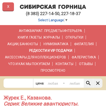
X
(8 383) 227-14-50, 227-18-37
Select Language
▼
АНТИКВАРИАТ. ПРЕДМЕТЫ ИНТЕРЬЕРА
КНИГИ. ГАЗЕТЫ. ЖУРНАЛЫ
ОТКРЫТКИ
АКЦИИ, БАНКНОТЫ
НУМИЗМАТИКА
ФИЛАТЕЛИЯ
РЕДКОСТИ И VIP ПОДАРКИ
АКСЕССУАРЫ ДЛЯ КОЛЛЕКЦИОНЕРОВ
ФАЛЕРИСТИКА
ЧТО И КАК МЫ ПОКУПАЕМ
КОНТАКТЫ
ОТЗЫВЫ
ПРОСМОТРЕНО
-
цена:
Журек Е., Казанова.
Серия: Великие авантюристы.