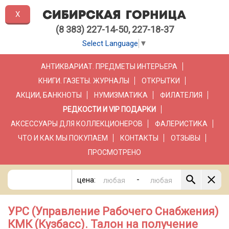
X
(8 383) 227-14-50, 227-18-37
Select Language
▼
АНТИКВАРИАТ. ПРЕДМЕТЫ ИНТЕРЬЕРА
КНИГИ. ГАЗЕТЫ. ЖУРНАЛЫ
ОТКРЫТКИ
АКЦИИ, БАНКНОТЫ
НУМИЗМАТИКА
ФИЛАТЕЛИЯ
РЕДКОСТИ И VIP ПОДАРКИ
АКСЕССУАРЫ ДЛЯ КОЛЛЕКЦИОНЕРОВ
ФАЛЕРИСТИКА
ЧТО И КАК МЫ ПОКУПАЕМ
КОНТАКТЫ
ОТЗЫВЫ
ПРОСМОТРЕНО
-
цена:
УРС (Управление Рабочего Снабжения)
КМК (Кузбасс). Талон на получение