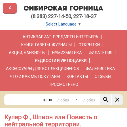
X
(8 383) 227-14-50, 227-18-37
Select Language
▼
АНТИКВАРИАТ. ПРЕДМЕТЫ ИНТЕРЬЕРА
КНИГИ. ГАЗЕТЫ. ЖУРНАЛЫ
ОТКРЫТКИ
АКЦИИ, БАНКНОТЫ
НУМИЗМАТИКА
ФИЛАТЕЛИЯ
РЕДКОСТИ И VIP ПОДАРКИ
АКСЕССУАРЫ ДЛЯ КОЛЛЕКЦИОНЕРОВ
ФАЛЕРИСТИКА
ЧТО И КАК МЫ ПОКУПАЕМ
КОНТАКТЫ
ОТЗЫВЫ
ПРОСМОТРЕНО
-
цена:
Купер Ф., Шпион или Повесть о
нейтральной территории.