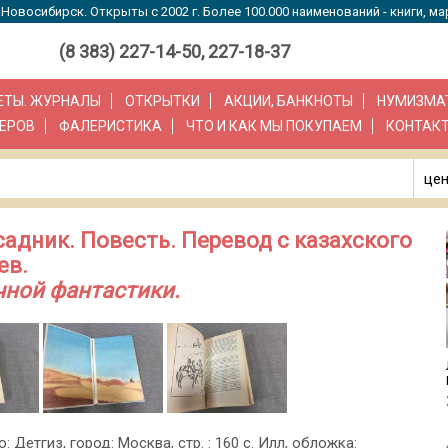
Новосибирск. Открыты с 2002 г. Более 100.000 наименований - книги, ма
(8 383) 227-14-50, 227-18-37
ЗЕТЫ. ЖУРНАЛЫ
ОТКРЫТКИ
АКЦИИ, БАНКНОТЫ
НУМИЗМА
ЕРОВ
ФАЛЕРИСТИКА
ЧТО И КАК МЫ ПОКУПАЕМ
КОНТАК
цен
адник. Повесть. Перевод с казахского
ев.
чной фантастики.
о: Детгиз, город: Москва, стр. : 160 с. Илл, обложка: