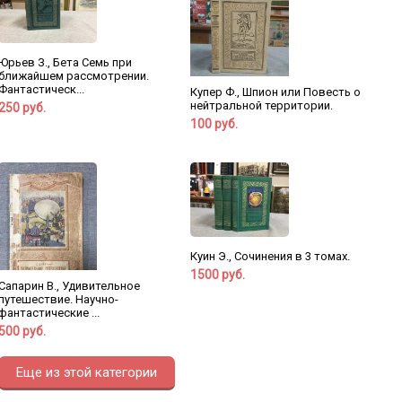
Юрьев З., Бета Семь при
ближайшем рассмотрении.
Фантастическ...
Купер Ф., Шпион или Повесть о
нейтральной территории.
250 руб.
100 руб.
Куин Э., Сочинения в 3 томах.
1500 руб.
Сапарин В., Удивительное
путешествие. Научно-
фантастические ...
500 руб.
Еще из этой категории