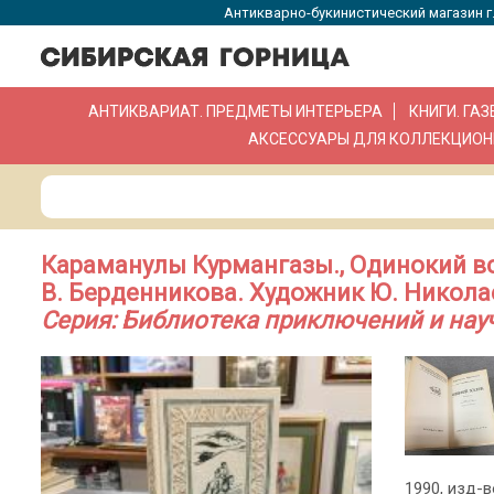
Антикварно-букинистический магазин г.
АНТИКВАРИАТ. ПРЕДМЕТЫ ИНТЕРЬЕРА
КНИГИ. ГА
АКСЕССУАРЫ ДЛЯ КОЛЛЕКЦИОН
Караманулы Курмангазы., Одинокий вс
В. Берденникова. Художник Ю. Никола
Серия: Библиотека приключений и нау
1990, изд-в