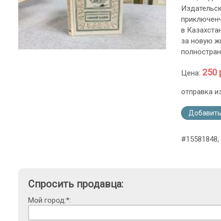
Издательск
приключенч
в Казахста
за новую ж
полностран
250 
Цена:
отправка и
Добавить
#15581848, 
Спросить продавца:
Мой город:*: