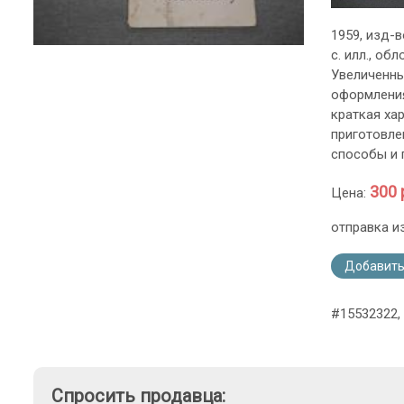
1959, изд-в
с. илл., о
Увеличенны
оформления
краткая ха
приготовле
способы и 
300 
Цена:
отправка и
Добавить
#15532322,
Спросить продавца: