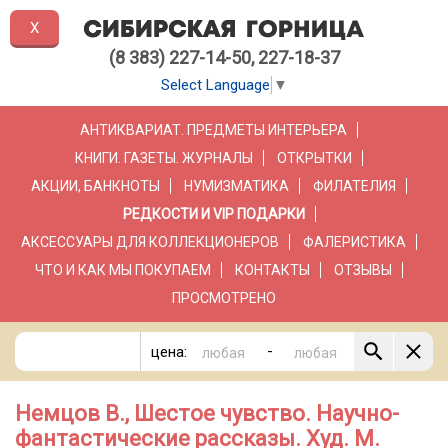
X
(8 383) 227-14-50, 227-18-37
Select Language
▼
АНТИКВАРИАТ. ПРЕДМЕТЫ ИНТЕРЬЕРА
КНИГИ. ГАЗЕТЫ. ЖУРНАЛЫ
ОТКРЫТКИ
АКЦИИ, БАНКНОТЫ
НУМИЗМАТИКА
ФИЛАТЕЛИЯ
РЕДКОСТИ И VIP ПОДАРКИ
АКСЕССУАРЫ ДЛЯ КОЛЛЕКЦИОНЕРОВ
ФАЛЕРИСТИКА
ЧТО И КАК МЫ ПОКУПАЕМ
КОНТАКТЫ
ОТЗЫВЫ
ПРОСМОТРЕНО
-
цена:
Немцов В., Шестое чувство. Научно-
фантастические рассказы. Худ. М.