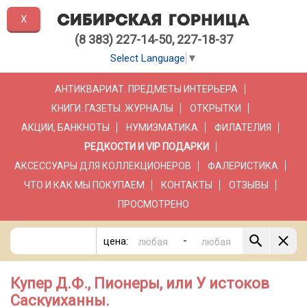
X
(8 383) 227-14-50, 227-18-37
Select Language
▼
АНТИКВАРИАТ. ПРЕДМЕТЫ ИНТЕРЬЕРА
КНИГИ. ГАЗЕТЫ. ЖУРНАЛЫ
ОТКРЫТКИ
АКЦИИ, БАНКНОТЫ
НУМИЗМАТИКА
ФИЛАТЕЛИЯ
РЕДКОСТИ И VIP ПОДАРКИ
АКСЕССУАРЫ ДЛЯ КОЛЛЕКЦИОНЕРОВ
ФАЛЕРИСТИКА
ЧТО И КАК МЫ ПОКУПАЕМ
КОНТАКТЫ
ОТЗЫВЫ
ПРОСМОТРЕНО
-
цена:
Купер Д.Ф., Пионеры, или У истоков
Саскуиханны.