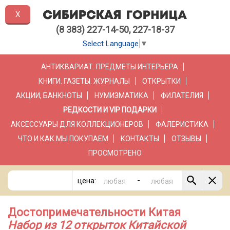
X
(8 383) 227-14-50, 227-18-37
Select Language
▼
АНТИКВАРИАТ. ПРЕДМЕТЫ ИНТЕРЬЕРА
КНИГИ. ГАЗЕТЫ. ЖУРНАЛЫ
ОТКРЫТКИ
АКЦИИ, БАНКНОТЫ
НУМИЗМАТИКА
ФИЛАТЕЛИЯ
РЕДКОСТИ И VIP ПОДАРКИ
АКСЕССУАРЫ ДЛЯ КОЛЛЕКЦИОНЕРОВ
ФАЛЕРИСТИКА
ЧТО И КАК МЫ ПОКУПАЕМ
КОНТАКТЫ
ОТЗЫВЫ
ПРОСМОТРЕНО
-
цена:
Достопримечательности Китая
Набор из 12 открыток Китайской