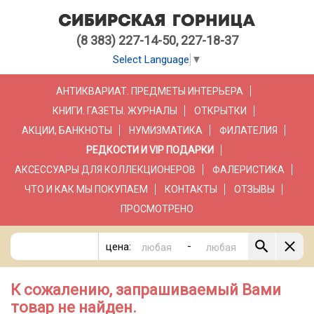
(8 383) 227-14-50, 227-18-37
Select Language
▼
АНТИКВАРИАТ. ПРЕДМЕТЫ ИНТЕРЬЕРА
КНИГИ. ГАЗЕТЫ. ЖУРНАЛЫ
ОТКРЫТКИ
АКЦИИ, БАНКНОТЫ
НУМИЗМАТИКА
ФИЛАТЕЛИЯ
РЕДКОСТИ И VIP ПОДАРКИ
АКСЕССУАРЫ ДЛЯ КОЛЛЕКЦИОНЕРОВ
ФАЛЕРИСТИКА
ЧТО И КАК МЫ ПОКУПАЕМ
КОНТАКТЫ
ОТЗЫВЫ
ПРОСМОТРЕНО
-
цена:
К сожалению, запрашиваемый Вами
товар не найден.