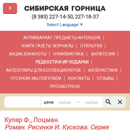
X
(8 383) 227-14-50, 227-18-37
Select Language
▼
АНТИКВАРИАТ. ПРЕДМЕТЫ ИНТЕРЬЕРА
КНИГИ. ГАЗЕТЫ. ЖУРНАЛЫ
ОТКРЫТКИ
АКЦИИ, БАНКНОТЫ
НУМИЗМАТИКА
ФИЛАТЕЛИЯ
РЕДКОСТИ И VIP ПОДАРКИ
АКСЕССУАРЫ ДЛЯ КОЛЛЕКЦИОНЕРОВ
ФАЛЕРИСТИКА
ЧТО И КАК МЫ ПОКУПАЕМ
КОНТАКТЫ
ОТЗЫВЫ
ПРОСМОТРЕНО
-
цена:
Купер Ф., Лоцман.
Роман. Рисунки И. Кускова. Серия