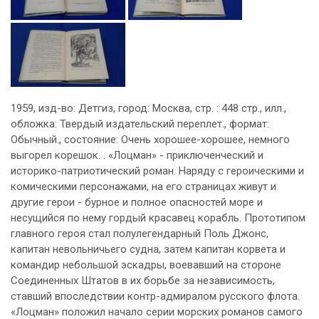
1959, изд-во: Детгиз, город: Москва, стр. : 448 стр., илл.,
обложка: Твердый издательский переплет., формат:
Обычный., состояние: Очень хорошее-хорошее, немного
выгорел корешок. . «Лоцман» - приключенческий и
историко-патриотический роман. Наряду с героическими и
комическими персонажами, на его страницах живут и
другие герои - бурное и полное опасностей море и
несущийся по нему гордый красавец корабль. Прототипом
главного героя стал полулегендарный Поль Джонс,
капитан невольничьего судна, затем капитан корвета и
командир небольшой эскадры, воевавший на стороне
Соединенных Штатов в их борьбе за независимость,
ставший впоследствии контр-адмиралом русского флота.
«Лоцман» положил начало серии морских романов самого