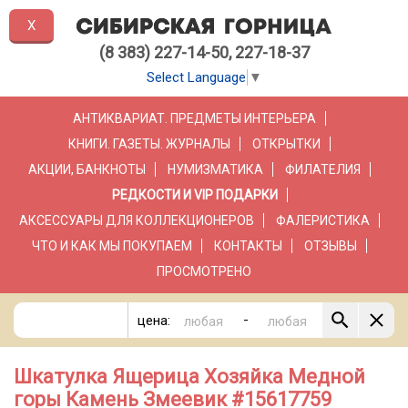
X
(8 383) 227-14-50, 227-18-37
Select Language
▼
АНТИКВАРИАТ. ПРЕДМЕТЫ ИНТЕРЬЕРА
КНИГИ. ГАЗЕТЫ. ЖУРНАЛЫ
ОТКРЫТКИ
АКЦИИ, БАНКНОТЫ
НУМИЗМАТИКА
ФИЛАТЕЛИЯ
РЕДКОСТИ И VIP ПОДАРКИ
АКСЕССУАРЫ ДЛЯ КОЛЛЕКЦИОНЕРОВ
ФАЛЕРИСТИКА
ЧТО И КАК МЫ ПОКУПАЕМ
КОНТАКТЫ
ОТЗЫВЫ
ПРОСМОТРЕНО
-
цена:
Шкатулка Ящерица Хозяйка Медной
горы Камень Змеевик #15617759