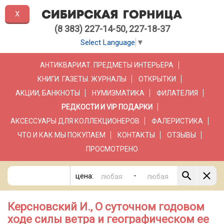
X
(8 383) 227-14-50, 227-18-37
Select Language
▼
АНТИКВАРИАТ. ПРЕДМЕТЫ ИНТЕРЬЕРА
КНИГИ. ГАЗЕТЫ. ЖУРНАЛЫ
ОТКРЫТКИ
АКЦИИ, БАНКНОТЫ
НУМИЗМАТИКА
ФИЛАТЕЛИЯ
РЕДКОСТИ И VIP ПОДАРКИ
АКСЕССУАРЫ ДЛЯ КОЛЛЕКЦИОНЕРОВ
ФАЛЕРИСТИКА
ЧТО И КАК МЫ ПОКУПАЕМ
КОНТАКТЫ
ОТЗЫВЫ
ПРОСМОТРЕНО
-
цена:
Керсновский И., О суточном годовом
ходе силы ветра и географическом ее