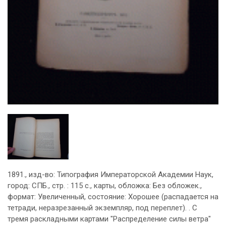
1891., изд-во: Типография Императорской Академии Наук,
город: СПБ., стр. : 115 с., карты, обложка: Без обложек.,
формат: Увеличенный, состояние: Хорошее (распадается на
тетради, неразрезанный экземпляр, под переплет). . С
тремя раскладными картами "Распределение силы ветра"