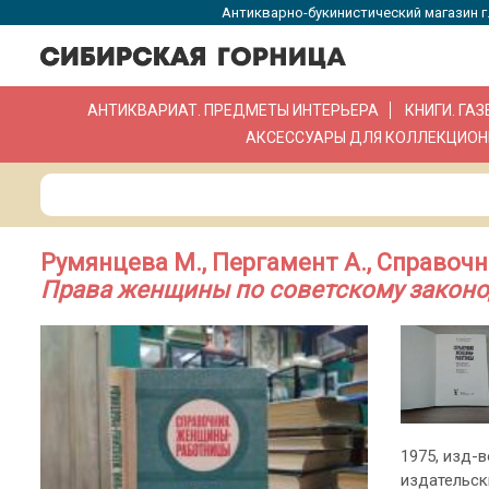
Антикварно-букинистический магазин г.
АНТИКВАРИАТ. ПРЕДМЕТЫ ИНТЕРЬЕРА
КНИГИ. ГА
АКСЕССУАРЫ ДЛЯ КОЛЛЕКЦИОН
Румянцева М., Пергамент А., Справо
Права женщины по советскому законо
1975, изд-в
издательск