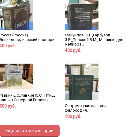
Россiя (Россия).
Мануйлов Ю.Г.,Гарбузов
Энциклопедический словарь.
З.Е.,Донской В.М., Машины для
мелиора...
400 руб.
400 руб.
Равкин Е.С.,Равкин Ю.С., Птицы
равнин Северной Евразии.
Современная западная
500 руб.
философия.
100 руб.
Еще из этой категории