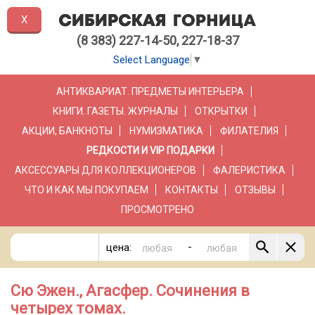
X
(8 383) 227-14-50, 227-18-37
Select Language
▼
АНТИКВАРИАТ. ПРЕДМЕТЫ ИНТЕРЬЕРА
КНИГИ. ГАЗЕТЫ. ЖУРНАЛЫ
ОТКРЫТКИ
АКЦИИ, БАНКНОТЫ
НУМИЗМАТИКА
ФИЛАТЕЛИЯ
РЕДКОСТИ И VIP ПОДАРКИ
АКСЕССУАРЫ ДЛЯ КОЛЛЕКЦИОНЕРОВ
ФАЛЕРИСТИКА
ЧТО И КАК МЫ ПОКУПАЕМ
КОНТАКТЫ
ОТЗЫВЫ
ПРОСМОТРЕНО
-
цена:
Сю Эжен., Агасфер. Сочинения в
четырех томах.