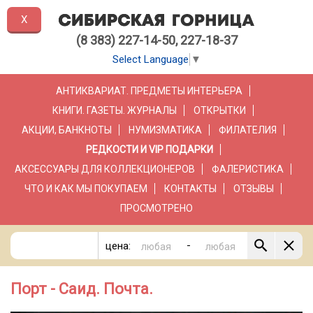
X
(8 383) 227-14-50, 227-18-37
Select Language
▼
АНТИКВАРИАТ. ПРЕДМЕТЫ ИНТЕРЬЕРА
КНИГИ. ГАЗЕТЫ. ЖУРНАЛЫ
ОТКРЫТКИ
АКЦИИ, БАНКНОТЫ
НУМИЗМАТИКА
ФИЛАТЕЛИЯ
РЕДКОСТИ И VIP ПОДАРКИ
АКСЕССУАРЫ ДЛЯ КОЛЛЕКЦИОНЕРОВ
ФАЛЕРИСТИКА
ЧТО И КАК МЫ ПОКУПАЕМ
КОНТАКТЫ
ОТЗЫВЫ
ПРОСМОТРЕНО
-
цена:
Порт - Саид. Почта.